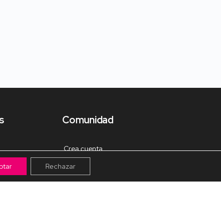
s
Comunidad
Crea cuenta
ptar
Rechazar
Tienda de Materiales
Mis pagos
Muro