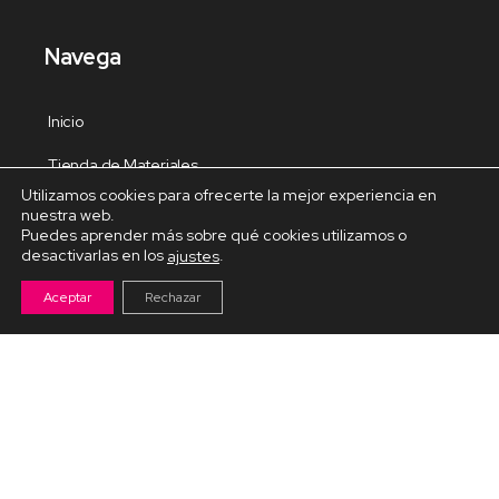
Navega
Inicio
Tienda de Materiales
Utilizamos cookies para ofrecerte la mejor experiencia en
Panel de estudio
nuestra web.
Puedes aprender más sobre qué cookies utilizamos o
Contacto
desactivarlas en los
.
ajustes
Aceptar
Rechazar
Cursos Destacados
Curso de Goma Eva práctico
Arteva – Emprende con Goma Eva