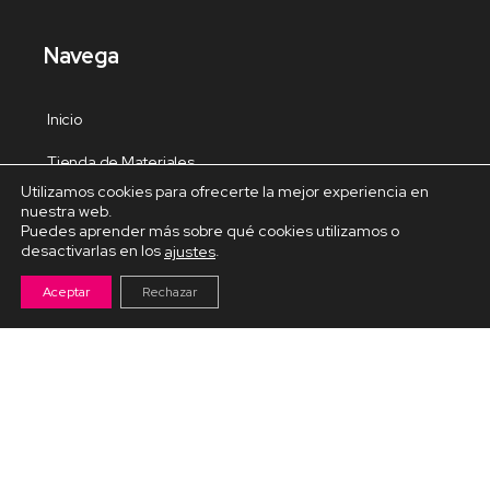
Navega
Inicio
Tienda de Materiales
Utilizamos cookies para ofrecerte la mejor experiencia en
Panel de estudio
nuestra web.
Puedes aprender más sobre qué cookies utilizamos o
Contacto
desactivarlas en los
.
ajustes
Aceptar
Rechazar
Cursos Destacados
Curso de Goma Eva práctico
Arteva – Emprende con Goma Eva