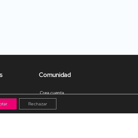
s
Comunidad
Crea cuenta
ptar
Rechazar
Tienda de Materiales
Mis pagos
Muro