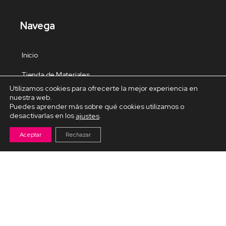
Navega
Inicio
Tienda de Materiales
Utilizamos cookies para ofrecerte la mejor experiencia en
Panel de estudio
nuestra web.
Puedes aprender más sobre qué cookies utilizamos o
Contacto
desactivarlas en los
.
ajustes
Aceptar
Rechazar
Cursos Destacados
Curso de Goma Eva práctico
Arteva – Emprende con Goma Eva