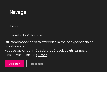
Navega
Inicio
Tienda de Materiales
Utilizamos cookies para ofrecerte la mejor experiencia en
Panel de estudio
nuestra web.
Puedes aprender más sobre qué cookies utilizamos o
Contacto
desactivarlas en los
.
ajustes
Aceptar
Rechazar
Cursos Destacados
Curso de Goma Eva práctico
Arteva – Emprende con Goma Eva