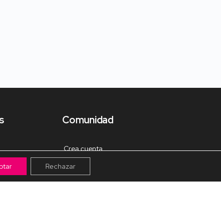
s
Comunidad
Crea cuenta
ptar
Rechazar
Tienda de Materiales
Mis pagos
Muro