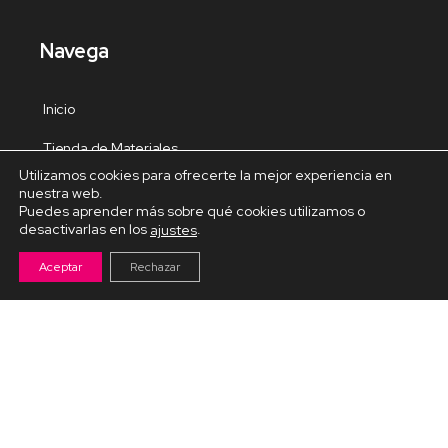
Navega
Inicio
Tienda de Materiales
Utilizamos cookies para ofrecerte la mejor experiencia en
Panel de estudio
nuestra web.
Puedes aprender más sobre qué cookies utilizamos o
Contacto
desactivarlas en los
.
ajustes
Aceptar
Rechazar
Cursos Destacados
Curso de Goma Eva práctico
Arteva – Emprende con Goma Eva