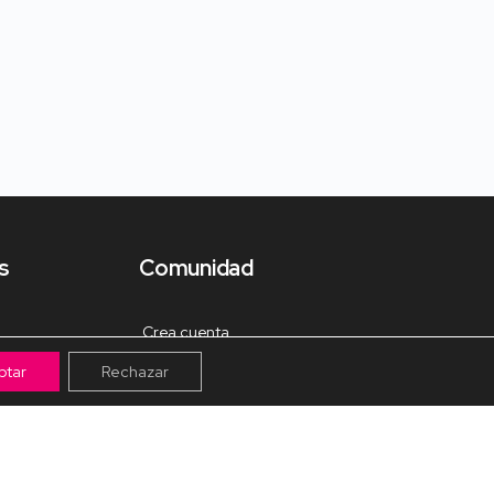
s
Comunidad
Crea cuenta
ptar
Rechazar
Tienda de Materiales
Mis pagos
Muro