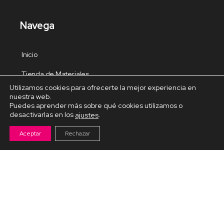
Navega
Inicio
Tienda de Materiales
Utilizamos cookies para ofrecerte la mejor experiencia en
Panel de estudio
nuestra web.
Puedes aprender más sobre qué cookies utilizamos o
Contacto
desactivarlas en los
.
ajustes
Aceptar
Rechazar
Cursos Destacados
Curso de Goma Eva práctico
Arteva – Emprende con Goma Eva