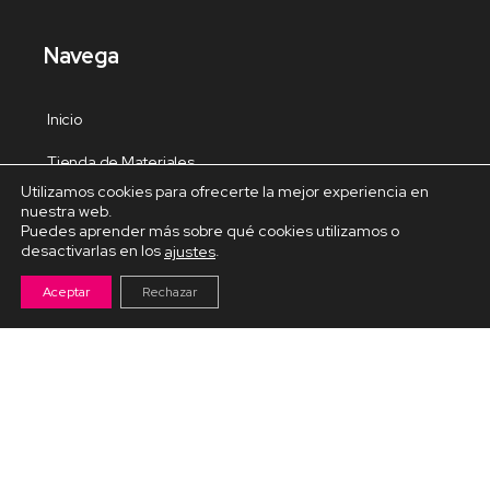
Navega
Inicio
Tienda de Materiales
Utilizamos cookies para ofrecerte la mejor experiencia en
Panel de estudio
nuestra web.
Puedes aprender más sobre qué cookies utilizamos o
Contacto
desactivarlas en los
.
ajustes
Aceptar
Rechazar
Cursos Destacados
Curso de Goma Eva práctico
Arteva – Emprende con Goma Eva