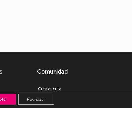
s
Comunidad
Crea cuenta
ptar
Rechazar
Tienda de Materiales
Mis pagos
Muro