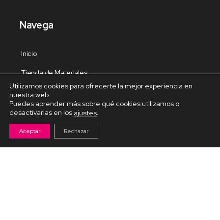
Navega
Inicio
Tienda de Materiales
Utilizamos cookies para ofrecerte la mejor experiencia en
Panel de estudio
nuestra web.
Puedes aprender más sobre qué cookies utilizamos o
Contacto
desactivarlas en los
.
ajustes
Aceptar
Rechazar
Cursos Destacados
Curso de Goma Eva práctico
Arteva – Emprende con Goma Eva