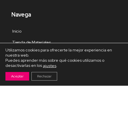
Navega
Inicio
Tienda de Materiales
Utilizamos cookies para ofrecerte la mejor experiencia en
Panel de estudio
nuestra web.
Puedes aprender más sobre qué cookies utilizamos o
Contacto
desactivarlas en los
.
ajustes
Aceptar
Rechazar
Cursos Destacados
Curso de Goma Eva práctico
Arteva – Emprende con Goma Eva