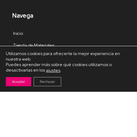
Navega
Inicio
Tienda de Materiales
Utilizamos cookies para ofrecerte la mejor experiencia en
Panel de estudio
nuestra web.
Puedes aprender más sobre qué cookies utilizamos o
Contacto
desactivarlas en los
.
ajustes
Aceptar
Rechazar
Cursos Destacados
Curso de Goma Eva práctico
Arteva – Emprende con Goma Eva