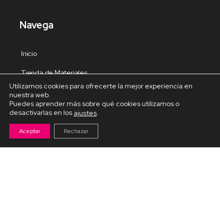
Navega
Inicio
Tienda de Materiales
Utilizamos cookies para ofrecerte la mejor experiencia en
Panel de estudio
nuestra web.
Puedes aprender más sobre qué cookies utilizamos o
Contacto
desactivarlas en los
.
ajustes
Aceptar
Rechazar
Cursos Destacados
Curso de Goma Eva práctico
Arteva – Emprende con Goma Eva