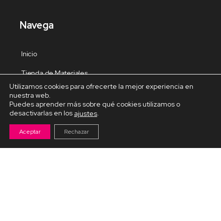
Navega
Inicio
Tienda de Materiales
Utilizamos cookies para ofrecerte la mejor experiencia en
Panel de estudio
nuestra web.
Puedes aprender más sobre qué cookies utilizamos o
Contacto
desactivarlas en los
.
ajustes
Aceptar
Rechazar
Cursos Destacados
Curso de Goma Eva práctico
Arteva – Emprende con Goma Eva