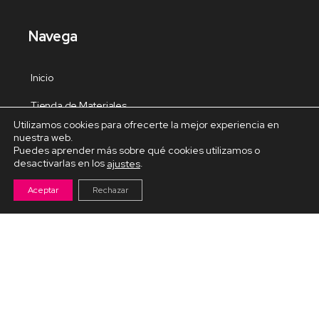
Navega
Inicio
Tienda de Materiales
Utilizamos cookies para ofrecerte la mejor experiencia en
Panel de estudio
nuestra web.
Puedes aprender más sobre qué cookies utilizamos o
Contacto
desactivarlas en los
.
ajustes
Aceptar
Rechazar
Cursos Destacados
Curso de Goma Eva práctico
Arteva – Emprende con Goma Eva