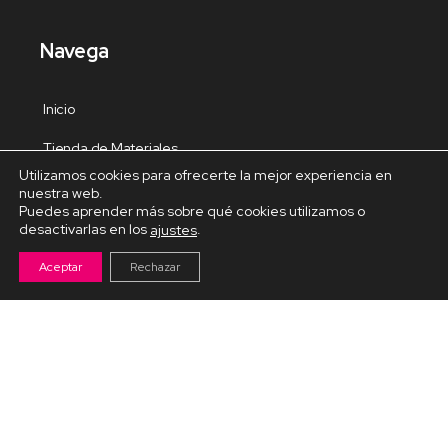
Navega
Inicio
Tienda de Materiales
Utilizamos cookies para ofrecerte la mejor experiencia en
Panel de estudio
nuestra web.
Puedes aprender más sobre qué cookies utilizamos o
Contacto
desactivarlas en los
.
ajustes
Aceptar
Rechazar
Cursos Destacados
Curso de Goma Eva práctico
Arteva – Emprende con Goma Eva