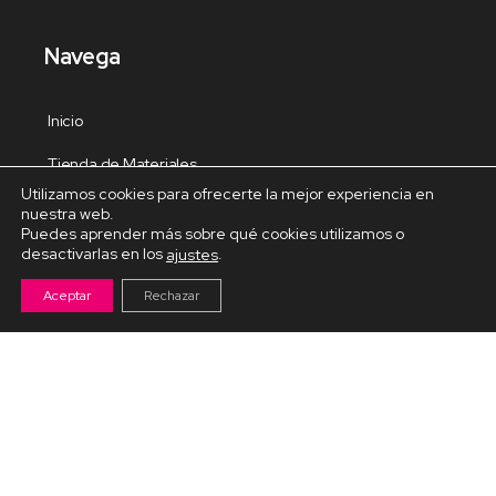
Navega
Inicio
Tienda de Materiales
Utilizamos cookies para ofrecerte la mejor experiencia en
Panel de estudio
nuestra web.
Puedes aprender más sobre qué cookies utilizamos o
Contacto
desactivarlas en los
.
ajustes
Aceptar
Rechazar
Cursos Destacados
Curso de Goma Eva práctico
Arteva – Emprende con Goma Eva