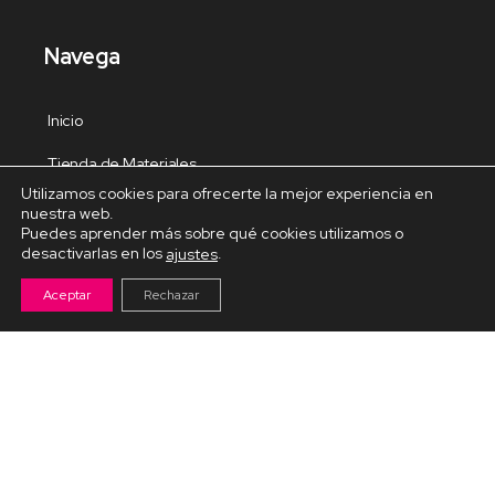
Navega
Inicio
Tienda de Materiales
Utilizamos cookies para ofrecerte la mejor experiencia en
Panel de estudio
nuestra web.
Puedes aprender más sobre qué cookies utilizamos o
Contacto
desactivarlas en los
.
ajustes
Aceptar
Rechazar
Cursos Destacados
Curso de Goma Eva práctico
Arteva – Emprende con Goma Eva