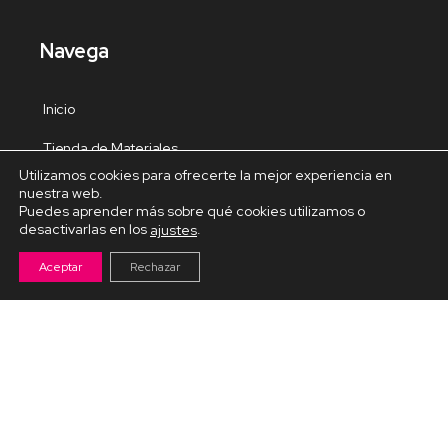
Navega
Inicio
Tienda de Materiales
Utilizamos cookies para ofrecerte la mejor experiencia en
Panel de estudio
nuestra web.
Puedes aprender más sobre qué cookies utilizamos o
Contacto
desactivarlas en los
.
ajustes
Aceptar
Rechazar
Cursos Destacados
Curso de Goma Eva práctico
Arteva – Emprende con Goma Eva