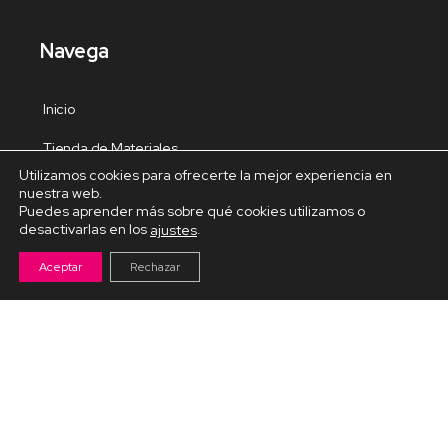
Navega
Inicio
Tienda de Materiales
Utilizamos cookies para ofrecerte la mejor experiencia en
Panel de estudio
nuestra web.
Puedes aprender más sobre qué cookies utilizamos o
Contacto
desactivarlas en los
.
ajustes
Aceptar
Rechazar
Cursos Destacados
Curso de Goma Eva práctico
Arteva – Emprende con Goma Eva