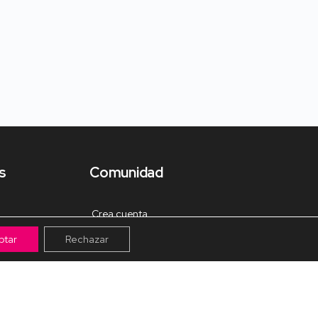
s
Comunidad
Crea cuenta
ptar
Rechazar
Tienda de Materiales
Mis pagos
Muro