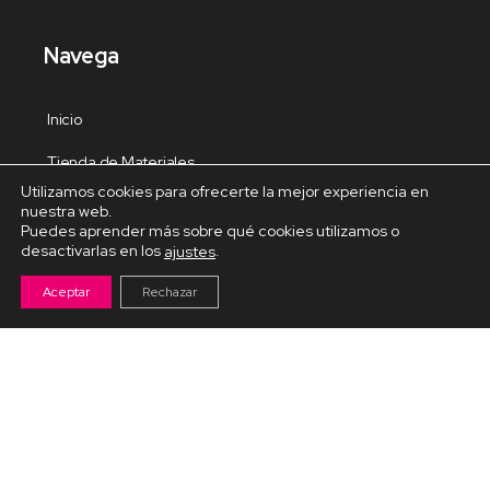
Navega
Inicio
Tienda de Materiales
Utilizamos cookies para ofrecerte la mejor experiencia en
Panel de estudio
nuestra web.
Puedes aprender más sobre qué cookies utilizamos o
Contacto
desactivarlas en los
.
ajustes
Aceptar
Rechazar
Cursos Destacados
Curso de Goma Eva práctico
Arteva – Emprende con Goma Eva