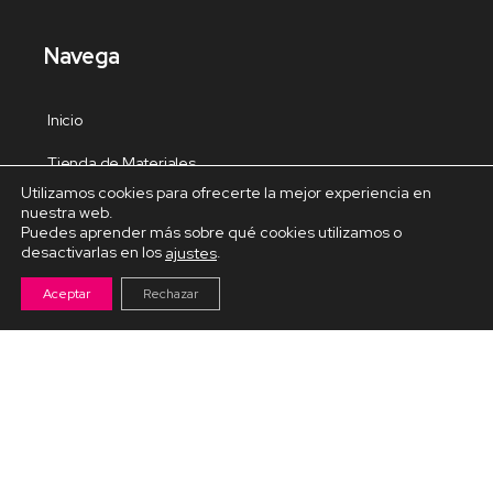
Navega
Inicio
Tienda de Materiales
Utilizamos cookies para ofrecerte la mejor experiencia en
Panel de estudio
nuestra web.
Puedes aprender más sobre qué cookies utilizamos o
Contacto
desactivarlas en los
.
ajustes
Aceptar
Rechazar
Cursos Destacados
Curso de Goma Eva práctico
Arteva – Emprende con Goma Eva