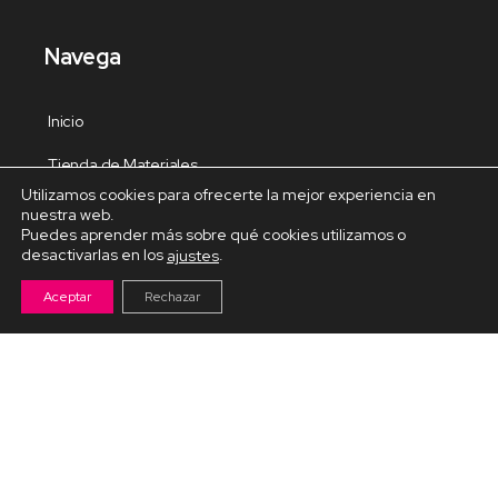
Navega
Inicio
Tienda de Materiales
Utilizamos cookies para ofrecerte la mejor experiencia en
Panel de estudio
nuestra web.
Puedes aprender más sobre qué cookies utilizamos o
Contacto
desactivarlas en los
.
ajustes
Aceptar
Rechazar
Cursos Destacados
Curso de Goma Eva práctico
Arteva – Emprende con Goma Eva