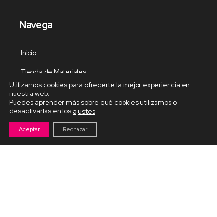
Navega
Inicio
Tienda de Materiales
Utilizamos cookies para ofrecerte la mejor experiencia en
Panel de estudio
nuestra web.
Puedes aprender más sobre qué cookies utilizamos o
Contacto
desactivarlas en los
.
ajustes
Aceptar
Rechazar
Cursos Destacados
Curso de Goma Eva práctico
Arteva – Emprende con Goma Eva