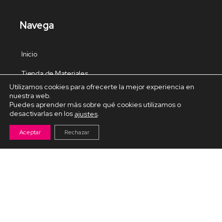
Navega
Inicio
Tienda de Materiales
Utilizamos cookies para ofrecerte la mejor experiencia en
Panel de estudio
nuestra web.
Puedes aprender más sobre qué cookies utilizamos o
Contacto
desactivarlas en los
.
ajustes
Aceptar
Rechazar
Cursos Destacados
Curso de Goma Eva práctico
Arteva – Emprende con Goma Eva