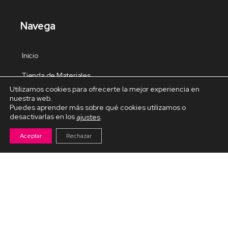
Navega
Inicio
Tienda de Materiales
Utilizamos cookies para ofrecerte la mejor experiencia en
Panel de estudio
nuestra web.
Puedes aprender más sobre qué cookies utilizamos o
Contacto
desactivarlas en los
.
ajustes
Aceptar
Rechazar
Cursos Destacados
Curso de Goma Eva práctico
Arteva – Emprende con Goma Eva