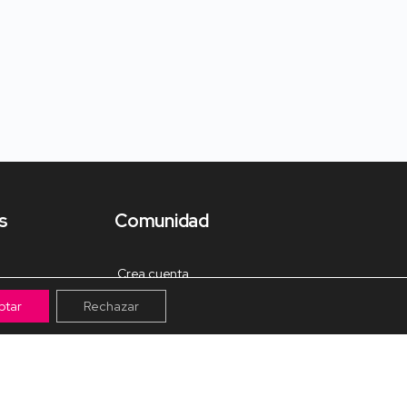
s
Comunidad
Crea cuenta
ptar
Rechazar
Tienda de Materiales
Mis pagos
Muro