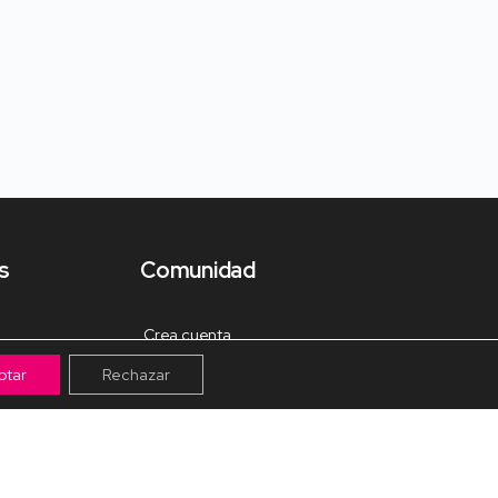
s
Comunidad
Crea cuenta
ptar
Rechazar
Tienda de Materiales
Mis pagos
Muro