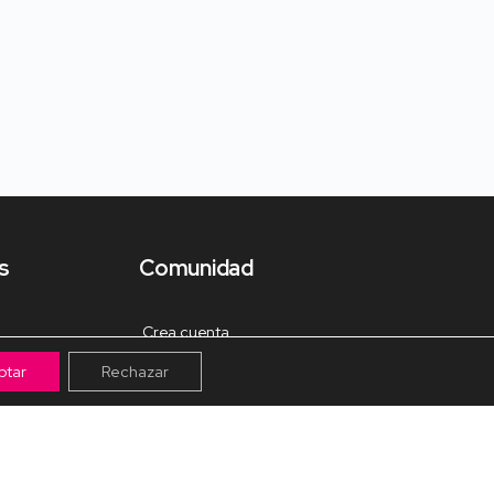
s
Comunidad
Crea cuenta
ptar
Rechazar
Tienda de Materiales
Mis pagos
Muro