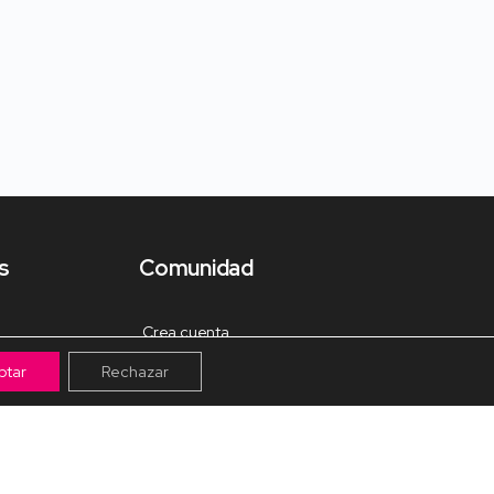
s
Comunidad
Crea cuenta
ptar
Rechazar
Tienda de Materiales
Mis pagos
Muro