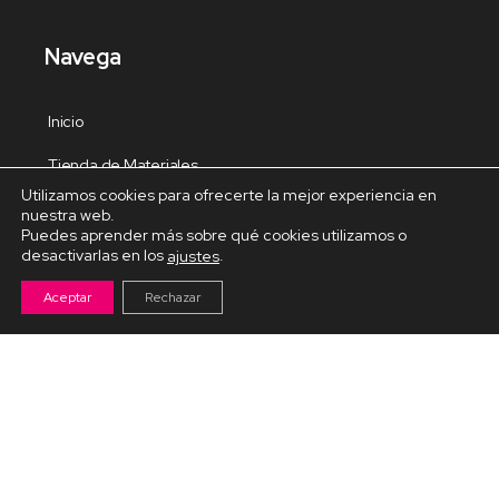
Navega
Inicio
Tienda de Materiales
Utilizamos cookies para ofrecerte la mejor experiencia en
Panel de estudio
nuestra web.
Puedes aprender más sobre qué cookies utilizamos o
Contacto
desactivarlas en los
.
ajustes
Aceptar
Rechazar
Cursos Destacados
Curso de Goma Eva práctico
Arteva – Emprende con Goma Eva