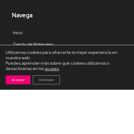
Navega
Inicio
Tienda de Materiales
Utilizamos cookies para ofrecerte la mejor experiencia en
Panel de estudio
nuestra web.
Puedes aprender más sobre qué cookies utilizamos o
Contacto
desactivarlas en los
.
ajustes
Aceptar
Rechazar
Cursos Destacados
Curso de Goma Eva práctico
Arteva – Emprende con Goma Eva