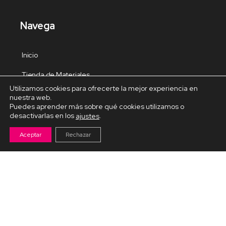
Navega
Inicio
Tienda de Materiales
Utilizamos cookies para ofrecerte la mejor experiencia en
Panel de estudio
nuestra web.
Puedes aprender más sobre qué cookies utilizamos o
Contacto
desactivarlas en los
.
ajustes
Aceptar
Rechazar
Cursos Destacados
Curso de Goma Eva práctico
Arteva – Emprende con Goma Eva