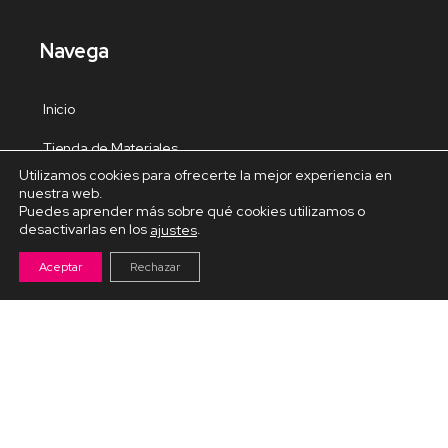
Navega
Inicio
Tienda de Materiales
Utilizamos cookies para ofrecerte la mejor experiencia en
Panel de estudio
nuestra web.
Puedes aprender más sobre qué cookies utilizamos o
Contacto
desactivarlas en los
.
ajustes
Aceptar
Rechazar
Cursos Destacados
Curso de Goma Eva práctico
Arteva – Emprende con Goma Eva