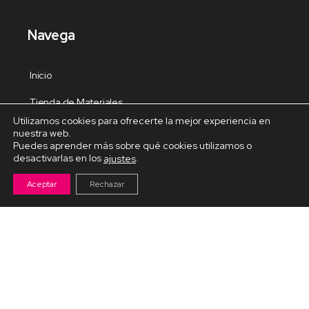
Navega
Inicio
Tienda de Materiales
Utilizamos cookies para ofrecerte la mejor experiencia en
Panel de estudio
nuestra web.
Puedes aprender más sobre qué cookies utilizamos o
Contacto
desactivarlas en los
.
ajustes
Aceptar
Rechazar
Cursos Destacados
Curso de Goma Eva práctico
Arteva – Emprende con Goma Eva