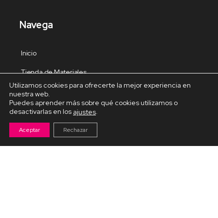
Navega
Inicio
Tienda de Materiales
Utilizamos cookies para ofrecerte la mejor experiencia en
Panel de estudio
nuestra web.
Puedes aprender más sobre qué cookies utilizamos o
Contacto
desactivarlas en los
.
ajustes
Aceptar
Rechazar
Cursos Destacados
Curso de Goma Eva práctico
Arteva – Emprende con Goma Eva