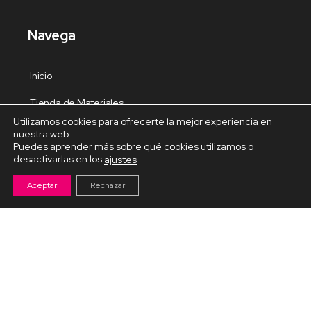
Navega
Inicio
Tienda de Materiales
Utilizamos cookies para ofrecerte la mejor experiencia en
Panel de estudio
nuestra web.
Puedes aprender más sobre qué cookies utilizamos o
Contacto
desactivarlas en los
.
ajustes
Aceptar
Rechazar
Cursos Destacados
Curso de Goma Eva práctico
Arteva – Emprende con Goma Eva