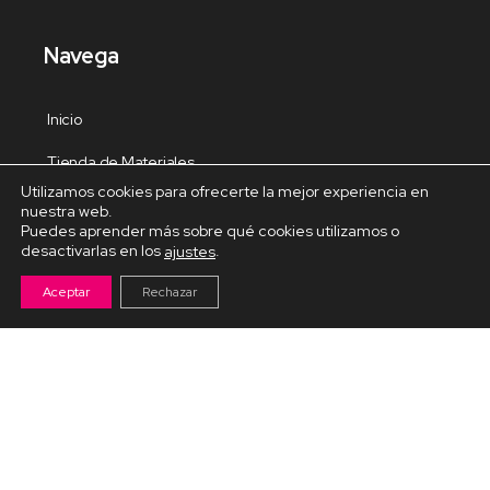
Navega
Inicio
Tienda de Materiales
Utilizamos cookies para ofrecerte la mejor experiencia en
Panel de estudio
nuestra web.
Puedes aprender más sobre qué cookies utilizamos o
Contacto
desactivarlas en los
.
ajustes
Aceptar
Rechazar
Cursos Destacados
Curso de Goma Eva práctico
Arteva – Emprende con Goma Eva