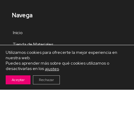
Navega
Inicio
Tienda de Materiales
Utilizamos cookies para ofrecerte la mejor experiencia en
Panel de estudio
nuestra web.
Puedes aprender más sobre qué cookies utilizamos o
Contacto
desactivarlas en los
.
ajustes
Aceptar
Rechazar
Cursos Destacados
Curso de Goma Eva práctico
Arteva – Emprende con Goma Eva