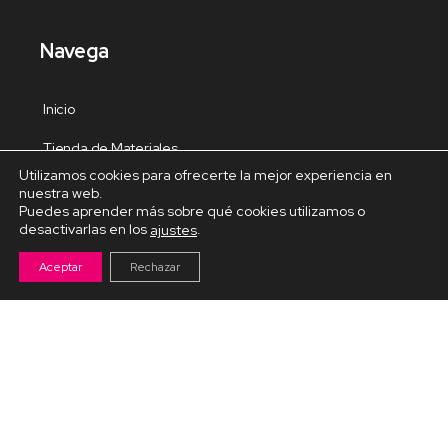
Navega
Inicio
Tienda de Materiales
Utilizamos cookies para ofrecerte la mejor experiencia en
Panel de estudio
nuestra web.
Puedes aprender más sobre qué cookies utilizamos o
Contacto
desactivarlas en los
.
ajustes
Aceptar
Rechazar
Cursos Destacados
Curso de Goma Eva práctico
Arteva – Emprende con Goma Eva