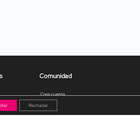
s
Comunidad
Crea cuenta
ptar
Rechazar
Tienda de Materiales
Mis pagos
Muro