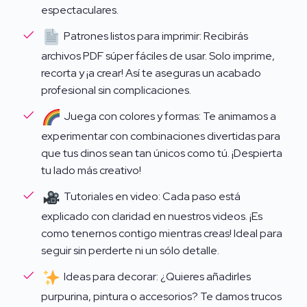
Características del curso
Dinopeques
espectaculares.
Patrones listos para imprimir: Recibirás
Crea 9 Bebés Dinosaurios:
Aprende a diseñar y
archivos PDF súper fáciles de usar. Solo imprime,
elaborar una colección de 9 tiernos dinosaurios en
recorta y ¡a crear! Así te aseguras un acabado
goma eva, desarrollando tus habilidades manuales
profesional sin complicaciones.
mientras das vida a criaturas prehistóricas llenas de
encanto.
Juega con colores y formas: Te animamos a
experimentar con combinaciones divertidas para
Diseños Coloridos y Amigables:
Nuestros
que tus dinos sean tan únicos como tú. ¡Despierta
adorables Dinopeques están pensados con formas
tu lado más creativo!
simpáticas y colores vibrantes, haciendo que cada
Tutoriales en video: Cada paso está
creación sea divertida, atractiva y perfecta para
explicado con claridad en nuestros videos. ¡Es
todas las edades.
como tenernos contigo mientras creas! Ideal para
seguir sin perderte ni un sólo detalle.
Patrones Imprimibles:
Descarga los patrones en
formato PDF para facilitar tu trabajo. Solo imprime,
Ideas para decorar: ¿Quieres añadirles
recorta y ¡comienza a crear tus bebés dinosaurios sin
purpurina, pintura o accesorios? Te damos trucos