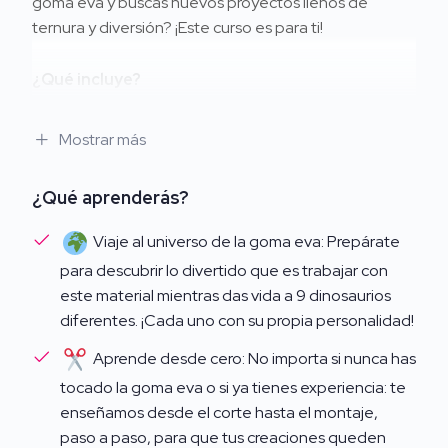
goma eva y buscas nuevos proyectos llenos de
ternura y diversión? ¡Este curso es para ti!
¿Qué incluye?
9 adorables patrones de dinosaurios únicos
Mostrar más
Instrucciones paso a paso súper fáciles de seguir
Diseños pensados para decorar, regalar o
¿Qué aprenderás?
emprender
Viaje al universo de la goma eva: Prepárate
Ideal para manualistas, profes, mamás creativas y
para descubrir lo divertido que es trabajar con
amantes del DIY. No necesitas experiencia previa: solo
este material mientras das vida a 9 dinosaurios
ganas de crear y dejar volar tu imaginación.
diferentes. ¡Cada uno con su propia personalidad!
Aprende desde cero: No importa si nunca has
Convierte cada lámina de goma eva en una criatura
prehistórica llena de encanto. ¡Tus Dinopeques
tocado la goma eva o si ya tienes experiencia: te
conquistarán corazones!
enseñamos desde el corte hasta el montaje,
paso a paso, para que tus creaciones queden