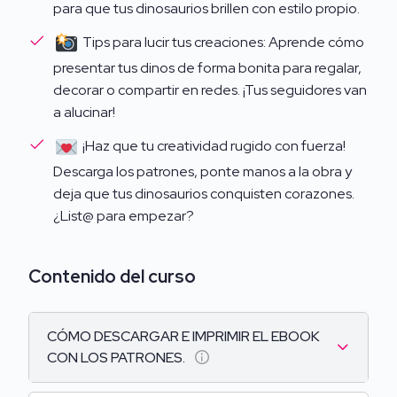
complicaciones!
para que tus dinosaurios brillen con estilo propio.
Tips para lucir tus creaciones: Aprende cómo
Materiales Fáciles de Conseguir:
Utilizaremos
presentar tus dinos de forma bonita para regalar,
materiales accesibles y económicos como goma eva,
decorar o compartir en redes. ¡Tus seguidores van
tijeras, pegamento, entre otros, para que puedas
a alucinar!
realizar tus proyectos sin complicaciones ni gastos
excesivos.
¡Haz que tu creatividad rugido con fuerza!
Descarga los patrones, ponte manos a la obra y
Perfecto para Talleres Creativos:
Ideal para
deja que tus dinosaurios conquisten corazones.
organizar talleres en fiestas infantiles, cumpleaños o
¿List@ para empezar?
actividades escolares. Los niños y niñas podrán crear
sus propios Dinopeques y llevarse un recuerdo único
hecho con sus manos.
Contenido del curso
Estímulo a la Creatividad:
Explora la combinación
CÓMO DESCARGAR E IMPRIMIR EL EBOOK
de colores, texturas y detalles para personalizar tus
CON LOS PATRONES.
dinosaurios, dándoles un toque único que refleje tu
estilo y creatividad.