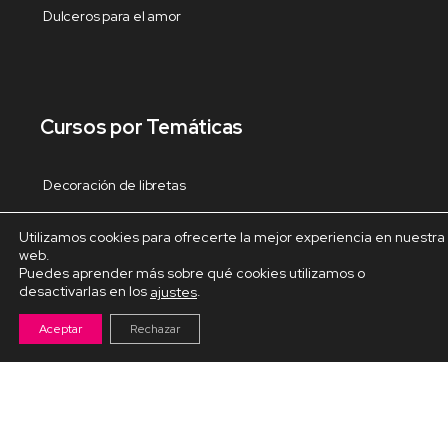
Dulceros para el amor
Cursos por Temáticas
Decoración de libretas
Decoracion del hogar
Utilizamos cookies para ofrecerte la mejor experiencia en nuestra
web.
Decoración Navideña
Puedes aprender más sobre qué cookies utilizamos o
desactivarlas en los
.
ajustes
Fiestas y celebraciones
Aceptar
Rechazar
Fofuchas temáticas