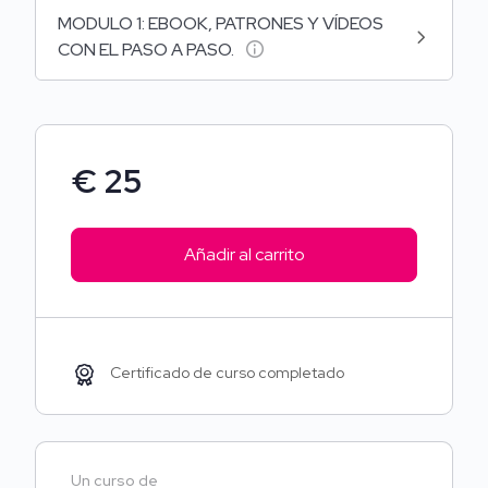
MODULO 1: EBOOK, PATRONES Y VÍDEOS
Ideal para Todas las Edades:
Este curso es
CON EL PASO A PASO.
perfecto tanto para principiantes como para quienes
ya tienen experiencia en manualidades, creando un
ambiente inclusivo, divertido y lleno de inspiración.
€
25
Ahorro de tiempo para Artesan@s:
Si eres
artesan@ de la goma eva o el fieltro, te apasiona
crear pero te cuesta diseñar patrones exclusivos, este
Añadir al carrito
curso te ahorrará tiempo. Dedícate a lo que
verdaderamente te apasiona:
CREAR
. Solo imprime,
recorta y dale a cada Dinopeque tu toque personal y
único.
Certificado de curso completado
Un curso de