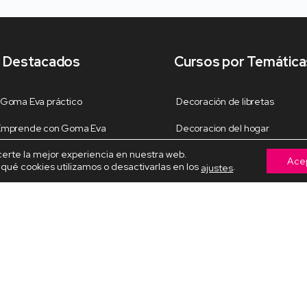
 Destacados
Cursos por Temática
 Goma Eva práctico
Decoración de libretas
 Emprende con Goma Eva
Decoracion del hogar
certe la mejor experiencia en nuestra web.
 de libretas Perrita
Decoración Navideña
Ace
ué cookies utilizamos o desactivarlas en los
.
ajustes
fieltro
Fiestas y celebraciones
para el amor
Fofuchas temáticas