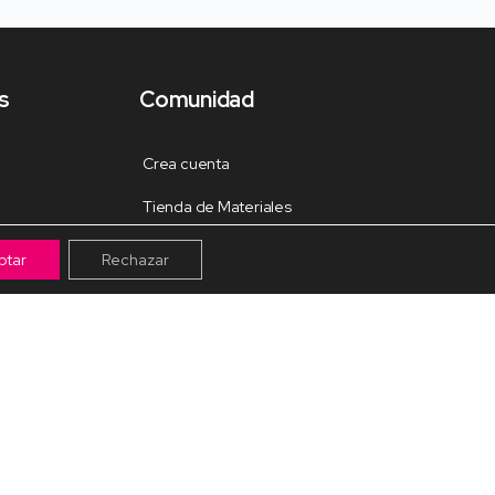
s
Comunidad
Crea cuenta
Tienda de Materiales
Mis pagos
ptar
Rechazar
Muro
Grupos de la Comunidad
Galería de trabajos