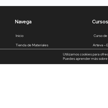
Navega
Cursos
Inicio
Curso de
Tienda de Materiales
Arteva –
Utilizamos cookies para ofre
Panel de estudio
Decoración
Puedes aprender más sobre q
Contacto
Dragón en 
Dulceros 