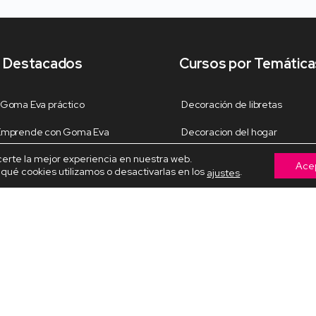
 Destacados
Cursos por Temática
 Goma Eva práctico
Decoración de libretas
 Emprende con Goma Eva
Decoracion del hogar
certe la mejor experiencia en nuestra web.
 de libretas Perrita
Decoración Navideña
Ace
ué cookies utilizamos o desactivarlas en los
.
ajustes
fieltro
Fiestas y celebraciones
para el amor
Fofuchas temáticas