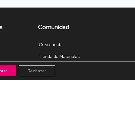
s
Comunidad
Crea cuenta
Tienda de Materiales
Mis pagos
ptar
Rechazar
Muro
Grupos de la Comunidad
Galería de trabajos