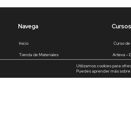
Navega
Cursos
Inicio
Curso de
Tienda de Materiales
Arteva –
Utilizamos cookies para ofre
Panel de estudio
Decoración
Puedes aprender más sobre q
Contacto
Dragón en 
Dulceros 